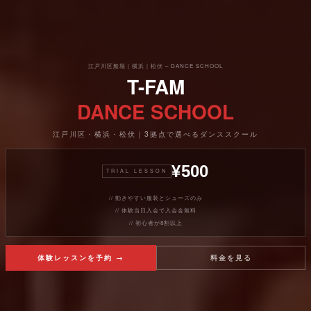
江戸川区船堀｜横浜｜松伏 – DANCE SCHOOL
T-FAM
DANCE SCHOOL
江戸川区・横浜・松伏｜3拠点で選べるダンススクール
¥500
TRIAL LESSON
// 動きやすい服装とシューズのみ
// 体験当日入会で入会金無料
// 初心者が8割以上
体験レッスンを予約 →
料金を見る